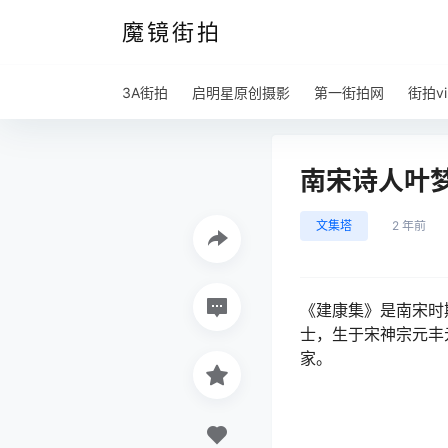
魔镜街拍
3A街拍
启明星原创摄影
第一街拍网
街拍vi
南宋诗人叶梦
文集塔
2 年前
《建康集》是南宋时
士，生于宋神宗元丰元
家。