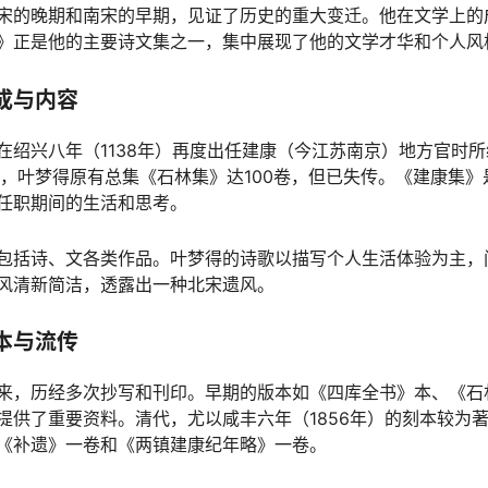
宋的晚期和南宋的早期，见证了历史的重大变迁。他在文学上的
》正是他的主要诗文集之一，集中展现了他的文学才华和个人风
成与内容
在绍兴八年（1138年）再度出任建康（今江苏南京）地方官时
载，叶梦得原有总集《石林集》达100卷，但已失传。《建康集
任职期间的生活和思考。
包括诗、文各类作品。叶梦得的诗歌以描写个人生活体验为主，
风清新简洁，透露出一种北宋遗风。
本与流传
来，历经多次抄写和刊印。早期的版本如《四库全书》本、《石
提供了重要资料。清代，尤以咸丰六年（1856年）的刻本较为
《补遗》一卷和《两镇建康纪年略》一卷。