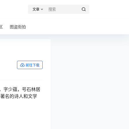
文章
区
图盗街拍
前往下载
，字少蕴，号石林居
期著名的诗人和文学