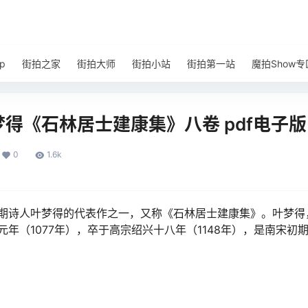
p
街拍之家
街拍大师
街拍小站
街拍第一站
魔拍Show专
得《石林居士建康集》八卷 pdf电子版
0
1.6k
期诗人叶梦得的代表作之一，又称《石林居士建康集》。叶梦得
年（1077年），卒于高宗绍兴十八年（1148年），是南宋初