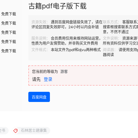
古籍pdf电子版下载
免费下载
资源失效：
遇到百度网盘链接失效了，请在
联系方式：
客服联系
免费下载
评论区回复失效即可，24小时以内会补链
搜索框搜索联系方式
意，不然不通过
免费下载
服务说明：
会员费用仅用来维持网站运营，
文件说明：
资源来源
免费下载
性质为用户友情赞助，并非购买文件费用
所有资料仅供学习交
文件格式：
本站文件为pdf和djvu两种格式
阅读器：
请使用支持p
免费下载
器阅读
您当前的等级为
游客
请先
登录
百度网盘
全书
石林居士建康集