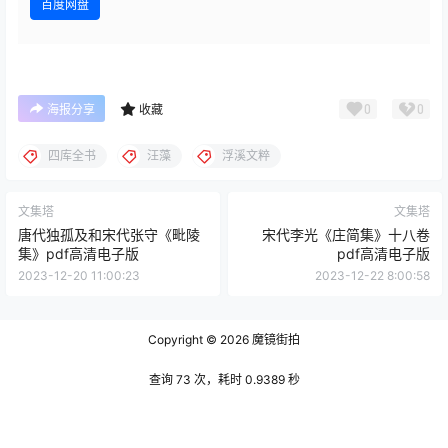
百度网盘
0
0
海报分享
收藏
四库全书
汪藻
浮溪文粹
文集塔
文集塔
唐代独孤及和宋代张守《毗陵
宋代李光《庄简集》十八卷
集》pdf高清电子版
pdf高清电子版
2023-12-20 11:00:23
2023-12-22 8:00:58
Copyright © 2026
魔镜街拍
查询 73 次，耗时 0.9389 秒