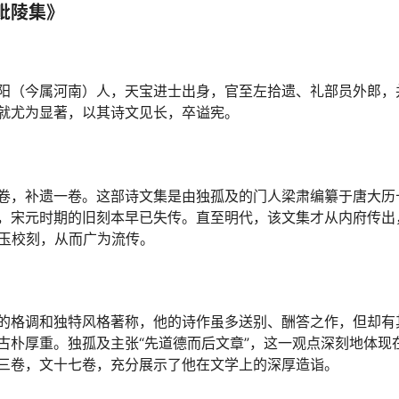
毗陵集》
阳（今属河南）人，天宝进士出身，官至左拾遗、礼部员外郎，
就尤为显著，以其诗文见长，卒谥宪。
卷，补遗一卷。这部诗文集是由独孤及的门人梁肃编纂于唐大历十
，宋元时期的旧刻本早已失传。直至明代，该文集才从内府传出
怀玉校刻，从而广为流传。
的格调和独特风格著称，他的诗作虽多送别、酬答之作，但却有
古朴厚重。独孤及主张“先道德而后文章”，这一观点深刻地体现
三卷，文十七卷，充分展示了他在文学上的深厚造诣。