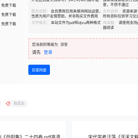
意，不然不通过
免费下载
服务说明：
会员费用仅用来维持网站运营，
文件说明：
资源来源
免费下载
性质为用户友情赞助，并非购买文件费用
所有资料仅供学习交
文件格式：
本站文件为pdf和djvu两种格式
阅读器：
请使用支持p
免费下载
器阅读
您当前的等级为
游客
请先
登录
百度网盘
独孤及
《丹阳集》二十四卷 pdf高清
宋代学者汪藻《浮溪文粹