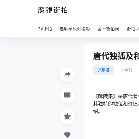
魔镜街拍
3A街拍
启明星原创摄影
第一街拍网
街拍vi
唐代独孤及和
文集塔
2 年前
《毗陵集》是唐代著
其独特的地位和价值
绍。