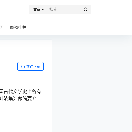
文章
区
图盗街拍
前往下载
国古代文学史上各有
毗陵集》做简要介