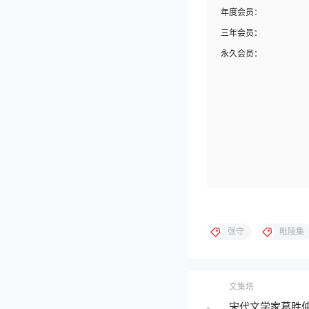
年度会员：
三年会员：
永久会员：
张守
毗陵集
文集塔
宋代文学家葛胜仲