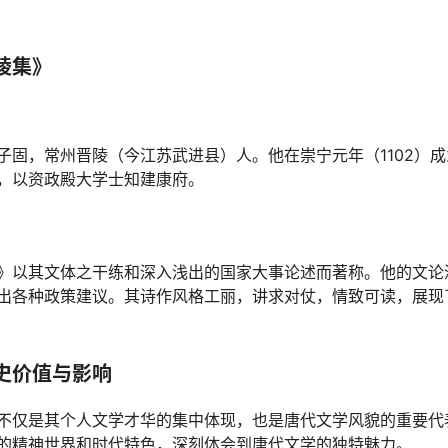
陵集》
子固，常州晋陵（今江苏武进县）人。他在崇宁元年（1102）
，以资政殿大学士知建康府。
》以其文体之干练和深入浅出的国家大事论述而著称。他的文论
出各种政策建议。其诗作风格工丽，讲求对仗，情致可读，展现
史价值与影响
不仅是其个人文学才华的集中体现，也是唐代文学风貌的重要代
的精神世界和时代特色，深刻体会到唐代文学的独特魅力。