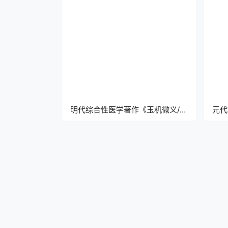
明代综合性医学著作《玉机微义/医
元代
学折衷》pdf高清电子版
电子