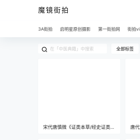
魔镜街拍
3A街拍
启明星原创摄影
第一街拍网
街拍vi
全部标签
宋代唐慎微《证类本草/经史证类备
唐代
急本草》pdf高清电子版下载
pd