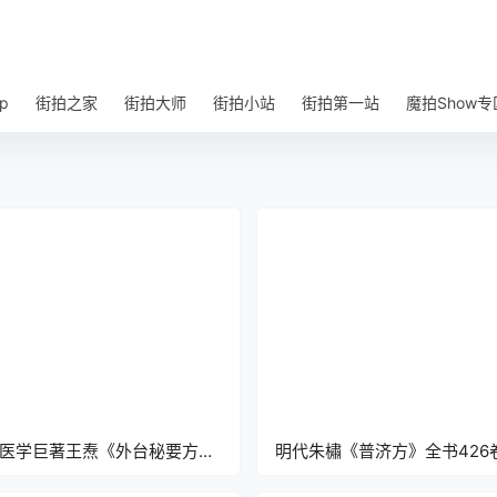
p
街拍之家
街拍大师
街拍小站
街拍第一站
魔拍Show专
医学巨著王焘《外台秘要方》
明代朱橚《普济方》全书426
f高清电子版下载
pdf高清电子版