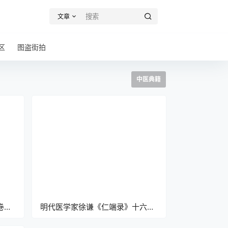
文章
区
图盗街拍
中医典籍
卷
明代医学家徐谦《仁端录》十六卷
pdf高清电子版