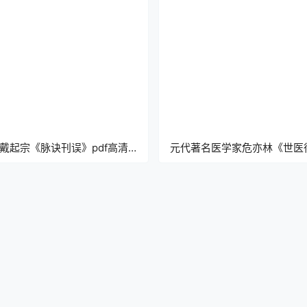
戴起宗《脉诀刊误》pdf高清
元代著名医学家危亦林《世医
版
方》pdf高清电子版