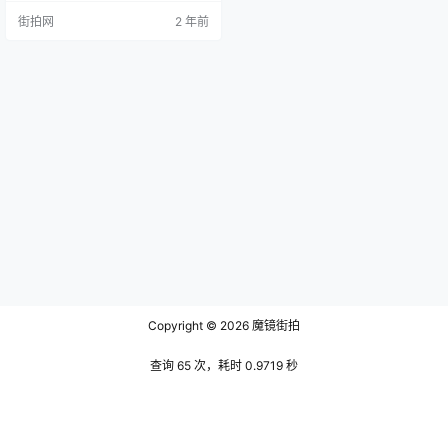
书收藏工程《四库全书》。崇祯二
街拍网
2 年前
年（1629年）顾宪成被追谥为端
文，于是《泾皋藏稿》也被重新刻
印，更名为《顾端文集》，与原本
内容大致相同。 《泾皋藏稿》不仅
仅是一部文集，更是顾宪成一生政
治、学术活动的反映。作品内容广
泛，除了诗歌和散文外，还包括疏
书、序记…
Copyright © 2026
魔镜街拍
查询 65 次，耗时 0.9719 秒