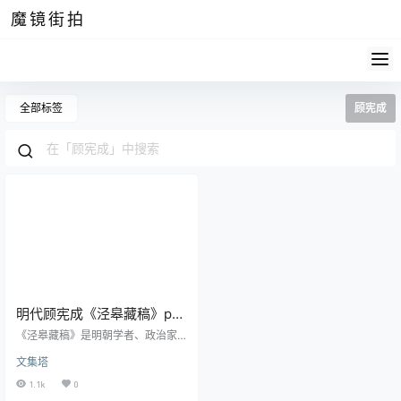
魔镜街拍
全部标签
顾宪成
明代顾宪成《泾皋藏稿》pdf
高清电子版
《泾皋藏稿》是明朝学者、政治家
顾宪成的文集，内容丰富，包括各
文集塔
体文、诗歌、散文等，共二十二
卷。其中，有万历间的刊本传世，
1.1k
0
并且也被收入了明清之交的大型图