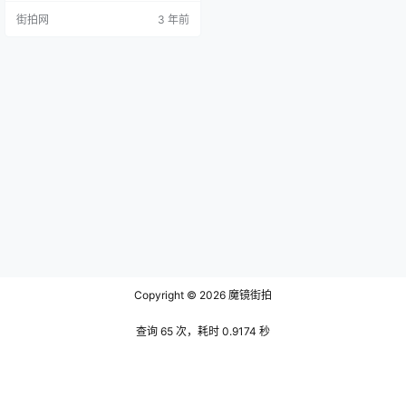
以在朝中升迁，但也因政治斗争而
街拍网
3 年前
在狱中惨死。如同他的生平，其诗
亦饱含悲欢离合，壮志难酬的波澜
壮阔。王璲的诗集《青城山人集》
是我们走近这位古人、理解他的诗
心画意的重要窗口。 王璲的诗名在
当时已经颇有声誉，他以六代、三
唐为楷模，诗中音节色泽皆合古
格，颇得文…
Copyright © 2026
魔镜街拍
查询 65 次，耗时 0.9174 秒