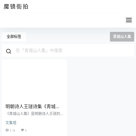
魔镜街拍
全部标签
青城山人集
明朝诗人王璲诗集《青城山
人集》pdf版
《青城山人集》是明朝诗人王璲的
诗集，集中展示了其一生的诗词才
文集塔
情。王璲，字汝玉，又以字行，是
明朝洪武年间的著名诗人，他的诗
2.1k
0
才横溢，赞誉无数，曾因其诗才得