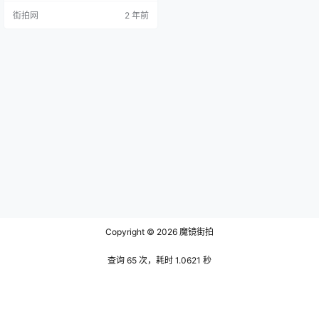
其大量的作品，并在清代文学史上
街拍网
2 年前
留下了深刻的痕迹。 首先，陈维崧
的身世背景和早期经历为他后来的
文学创作奠定了坚实的基础。生于1
625年，字其年，号迦陵，陈维崧是
清代宜兴的名人。他是陈贞慧之
子，从小就显示出超群的才华，十
岁就代祖为杨忠烈撰写像赞，青少
年时期…
Copyright © 2026
魔镜街拍
查询 65 次，耗时 1.0621 秒