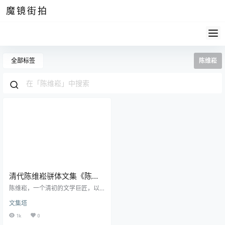
魔镜街拍
全部标签
陈维崧
清代陈维崧骈体文集《陈检
讨四六》pdf高清电子版
陈维崧，一个清初的文学巨匠，以
其骈文气势恢宏、属对精工、词采
文集塔
斐然，成为了那个时代的文学翘
楚。他的《陈检讨四六》是当时的
1k
0
文学界的一颗耀眼的明星，收录了