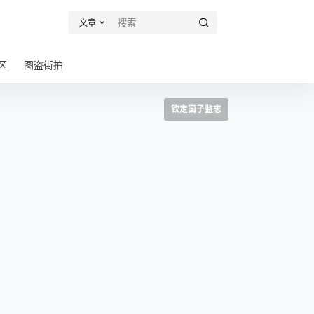
文章
区
图盗街拍
钦定国子监志