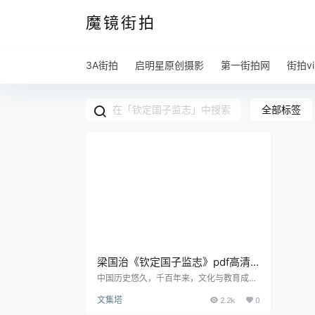
魔镜街拍
3A街拍
启明星原创摄影
第一街拍网
街拍vi
全部标签
梁国治《钦定国子监志》pdf高清
电子版
中国历史悠久，千百年来，文化与教育成为
了社会进步的驱动力。一部部宝贵的文献，
文集塔
2.2k
0
如同时间的标签，详细地记录着中国教育的
沧桑巨变。《钦定国子监志》便是这其中的