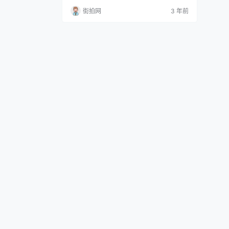
一部分，是清乾隆时期官方编纂的关于国子
街拍网
3 年前
监的教育典制书籍，也是研究清代教育史的
重要资料。本文主要将阐述该书的编纂过
程，重点突出梁国治及其后续编辑者的贡
献。 《钦定国子监志》的原始版本由梁国治
等人在乾隆四十三年（1778年）奉旨编纂。
梁国治，字阶平，号…