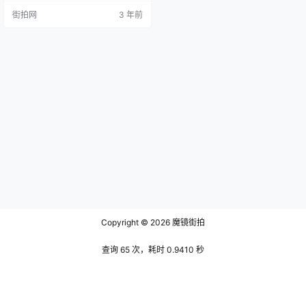
《历代建元考》共十卷，由清代学
街拍网
3 年前
者钟渊映撰写。该书收录了自汉武
帝时期到明代的各政权年号，不仅
是历史学研究的重要资料，更在历
史记载方面有着深远的学术价值。
钟渊映在整理和编纂《历代建元
考》时，采用了严谨的考证方法，
力求全面而精确地反映历代君主更
替、政权变…
Copyright © 2026
魔镜街拍
查询 65 次，耗时 0.9410 秒