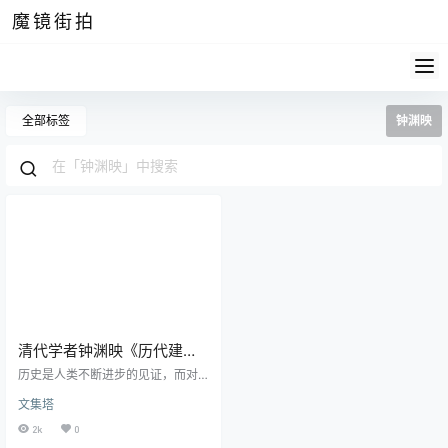
魔镜街拍
全部标签
钟渊映
清代学者钟渊映《历代建元
考》pdf高清电子版
历史是人类不断进步的见证，而对
历史的记录、整理与研究是历史学
文集塔
的核心任务之一。钟渊映的《历代
建元考》正是一部承载了自汉武帝
2k
0
至明代各政权年号的独特著作。