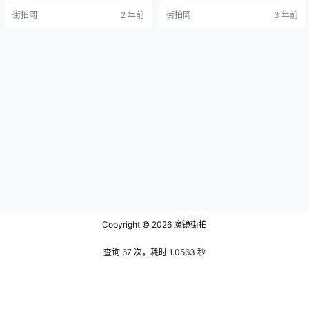
杰出僧侣文人。其中，惠洪是一位
中，释惠洪及其著作《林间录》不
街拍网
2 年前
街拍网
3 年前
颇为出色的僧侣诗人，他的《石门
可不提。 释惠洪，又名慧洪，俗姓
文字禅》和《林间录》一样是其文
喻（有的文献也称之为俞或彭），
学创作的代表作之一。 释惠洪，名
字觉范，号寂音尊者。他是宋代禅
觉范，又有一作“慧洪”，俗姓彭氏，
宗黄龙派的一名僧人，但他并不只
但也有传说是喻氏，出生于宜丰
是一名普通的僧人。他的生平经历
（今江西宜丰县）。他自幼孤寂，
曲折、多彩，贵为寺庙住持，却也
却有着非凡的文学才华，能文善
曾因被诬而入狱，但每次都能化险
诗。因此…
为夷，最终恢…
Copyright © 2026
魔镜街拍
查询 67 次，耗时 1.0563 秒