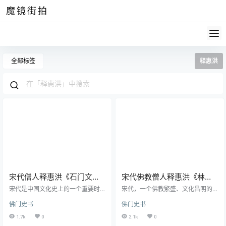
魔镜街拍
全部标签
释惠洪
宋代僧人释惠洪《石门文字
宋代佛教僧人释惠洪《林间
禅》校注pdf高清电子版
录》pdf高清电子版
宋代是中国文化史上的一个重要时
宋代，一个佛教繁盛、文化昌明的
期，文学、艺术和思想等领域都取
时代。在这样一个时期，出现了许
佛门史书
佛门史书
得了非凡的成就。在这样一个背景
多杰出的佛教僧人，他们不仅深谙
下，僧侣文化和佛教思想与当时的
佛法，更将其智慧与才华融入文
1.7k
0
2.1k
0
社会文化相互融合，产生了大量的
献，为后世留下宝贵的遗产。其