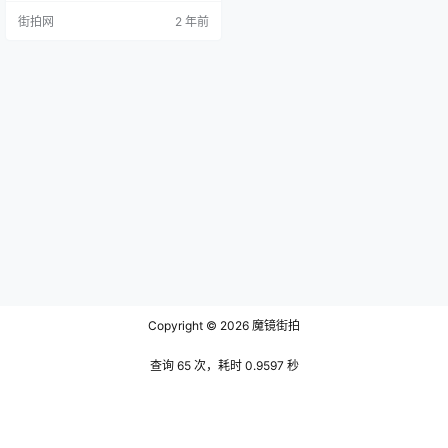
载》更是如此。 首先，让我们深入
街拍网
2 年前
地了解一下这位神秘的僧侣——释
念常。生于1282年的念常是华亭
（今陕西省平凉县）人，幼年时便
显现出了对佛法的浓厚兴趣。在短
短的12岁时，他便怀有出家之念，1
4岁正式为僧，开始了他漫长的求法
之旅。他广游名山大川，寻师访
道，…
Copyright © 2026
魔镜街拍
查询 65 次，耗时 0.9597 秒