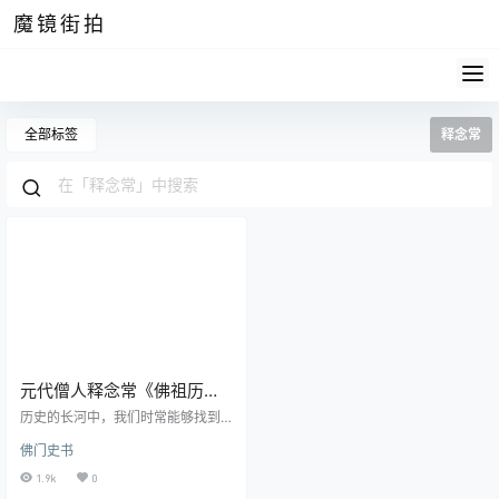
魔镜街拍
全部标签
释念常
元代僧人释念常《佛祖历代
通载》pdf高清电子版
历史的长河中，我们时常能够找到
那些默默无闻，但又对历史和文化
佛门史书
产生深远影响的学者和他们的著
作。元代僧人释念常就是这样的一
1.9k
0
个人物，他所撰写的《佛祖历代通