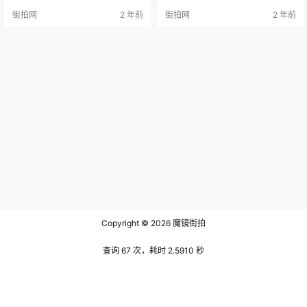
称。他的学术背景深厚，尤其精通
《春秋左氏传补注》书籍—元赵汸
街拍网
2 年前
街拍网
2 年前
《春秋》等古典文献，其著作涵盖
和清沈钦韩的作品入手，探究它们
了诸多领域，从诗歌到经学论著，
的内涵、重点及其在《春秋》学术
展现了元末学者的广博学识和深邃
研究中的贡献。 赵汸的《春秋左氏
思考。 《东山存稿》共分为七卷，
传补注》 元代的学者赵汸是《春秋
附有一卷附录。其中包含诗一卷、
左氏传补注》一书的杰出作者之
文六卷，体现了赵汸在文学与经学
一。他的作品共分为十卷，是在尊
上的双重造诣。据明嘉靖戊午…
崇其师黄泽的学说基础上编纂而
成。赵汸的这…
Copyright © 2026
魔镜街拍
查询 67 次，耗时 2.5910 秒