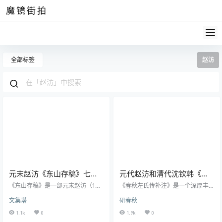
魔镜街拍
全部标签
赵汸
元末赵汸《东山存稿》七卷
元代赵汸和清代沈钦韩《春
pdf高清电子版
秋左氏传补注》pdf高清电子
《东山存稿》是一部元末赵汸（131
《春秋左氏传补注》是一个深厚丰
9—1369）所撰的诗文集，汇聚了他
版
富的学术主题，通过互联网上的一
文集塔
研春秋
一生的学术与文学成就。赵汸，字
些信息，我们可以看到这一主题中
子常，生于休宁（今属安徽），晚
包含的多层次和多元化的知识。在
1.1k
0
1.9k
0
年居住于东山，故有“东山先生”之
这篇文章中，我将从两部主要的