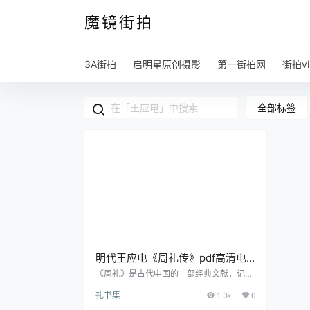
魔镜街拍
3A街拍
启明星原创摄影
第一街拍网
街拍vi
全部标签
明代王应电《周礼传》pdf高清电
子版
《周礼》是古代中国的一部经典文献，记述
了周代的政治制度、官制和礼仪，它以其深
礼书集
1.3k
0
奥的内容和博大的学问，吸引了后世学者的
关注与钻研。明代学者王应电便是其中的佼