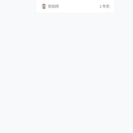
佼者。他对《周礼》的研究既有深度，也展
街拍网
2 年前
现了其个人的独到见解，其中《周礼传》、
《图说》和《翼传》为他的代表作。 王应
电，昆山（今属江苏昆山）人，其生卒年不
详。但我们知道他师从魏校，对《周礼》充
满热情并投入深厚的研究。王应电不仅对
《周礼》有深入的钻研，…