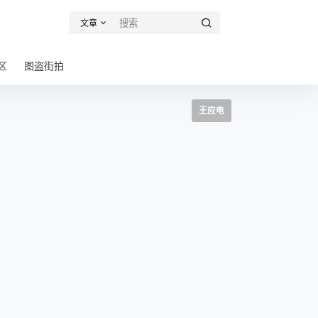
文章
区
图盗街拍
王应电