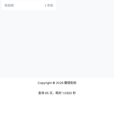
背景入手。 1. 《续轩渠集》的形成
街拍网
2 年前
与特色 《续轩渠集》的名字之所以
带有“续”字，是因为洪希文的父亲洪
岩虎曾著有《轩渠集》。但遗憾的
是，《轩渠集》在历史的长河中已
被遗失，仅有的三首诗被附于《续
轩渠集》的卷末。为了纪念其父，
并为文坛留下自己的独特贡献，…
Copyright © 2026
魔镜街拍
查询 65 次，耗时 1.0920 秒