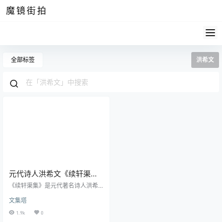
魔镜街拍
全部标签
洪希文
元代诗人洪希文《续轩渠
集》pdf高清电子版
《续轩渠集》是元代著名诗人洪希
文的代表作，充分展现了元代诗歌
文集塔
的风采，被历代文人誉为经典。为
了更好地了解这部作品和其作者，
1.9k
0
我们首先从这部集子的形成和历史