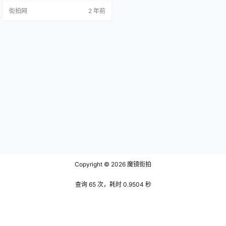
李贤，字原德，生于1408年，卒于1
街拍网
2 年前
466年，邓州（今河南邓县）人。他
在宣德年间中了进士，并在后续的
官场生涯中积累了丰富的经验。从
文选郎中、吏部侍郎、翰林学士，
到华盖殿大学士，他的才华得到了
时代的认可，也积累了丰富的社会
阅历。这位重臣不仅在政务上显…
Copyright © 2026
魔镜街拍
查询 65 次，耗时 0.9504 秒