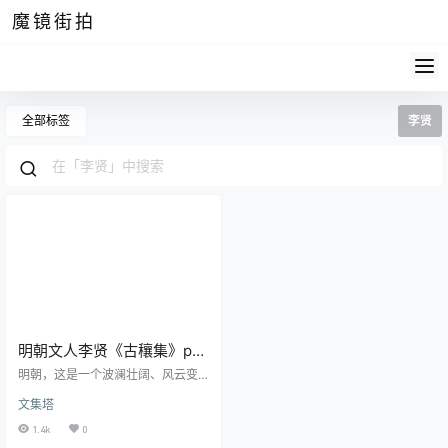
魔镜街拍
全部标签
李贤
明朝文人李贤《古穰集》pdf
高清电子版
明朝，这是一个波澜壮阔、风云变
幻的时代。这一时代培育出了无数
文集塔
杰出的文化巨匠，而其中一位备受
尊崇的文人即是李贤，他的《古穰
1.4k
0
集》更是被誉为明代文学的瑰宝。