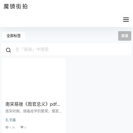
魔镜街拍
全部标签
易祓
南宋易祓《周官总义》pdf高
清电子版
南宋时期，随着经学的繁荣，儒家
经典被重视并多次重注。在这样的
礼书集
背景下，宋易祓这位深受人们尊重
的学者，创作了经学著作《周官总
1.1k
0
义》，该书在宋代乃至后世都产生