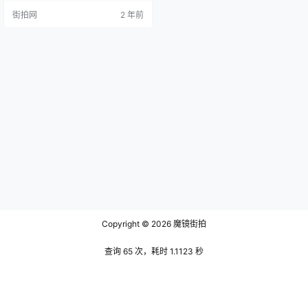
了深远的影响。 易祓，字颜章，号
街拍网
2 年前
山斋，湖南宁乡人。其生卒年不
详，但他在淳熙年间高中进士，曾
任礼部尚书。他的一生都在研读和
著述中度过，除了《周官总义》，
他还有《禹贡疆理记》、《易学举
隅》、《周礼释疑》、《汉南北军
制》和《山斋集》等著作。可见，
他在当时的…
Copyright © 2026
魔镜街拍
查询 65 次，耗时 1.1123 秒