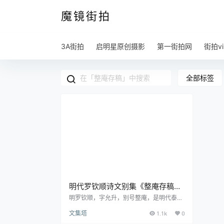
魔镜街拍
3A街拍
启明星原创摄影
第一街拍网
街拍vi
全部标签
明代罗钦顺诗文别集《整庵存稿》
pdf高清电子版
明罗钦顺，字允升，别号整庵，是明代泰和
（今属江西或江苏）人。根据所提供的资
文集塔
1.1k
0
料，他出生于1465年，卒于1547年。曾是
弘治进士，并官至南京吏部尚书。学者们尊