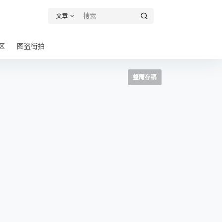
文章
区
图盗街拍
整庵存稿