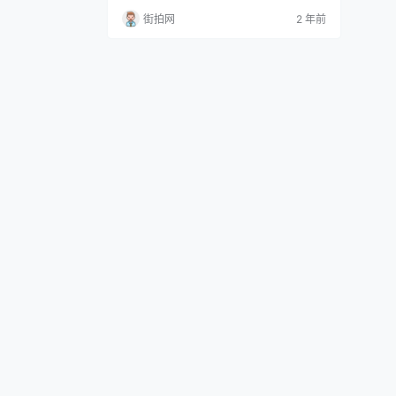
称他为整庵先生，并给予他“文庄”的谥号。
街拍网
2 年前
罗钦顺为人学贯中西，早年笃信佛学，后来
转为格致之学，并力攻王守仁的良知说。他
的学问深厚，不仅有深入的理论研究，还对
当时流行的学说进行了深入的批判。他的
《困知记》批判了朱熹的“理在气先”之见
解，但又接受了…