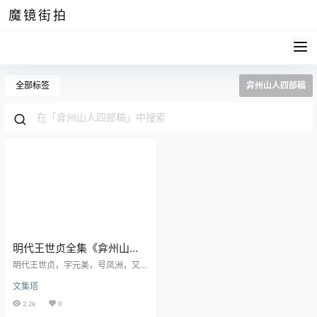
魔镜街拍
全部标签
弇州山人四部稿
明代王世贞全集《弇州山人
四部稿》pdf高清电子版
明代王世贞，字元美，号凤洲，又
号弇州山人，是太仓（今属江苏）
文集塔
之人。此名士在明朝文坛上留下了
深刻的印象，不仅因为他广博的学
2.2k
0
识和丰富的著述，更因为他对文学