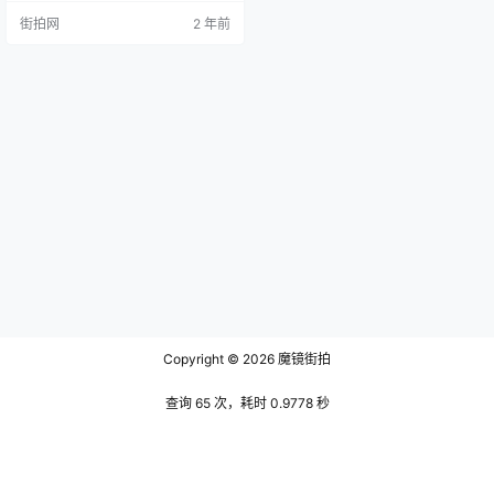
的坚定追求和对古文复古的倡导。
街拍网
2 年前
王世贞出生于1526年，经过不懈的
努力，在年仅19岁时便举进士。他
的政治生涯亦相当辉煌，最终被任
命为刑部尚书。然而，除了政府职
位，王世贞与李攀龙等人并称为“后
七子”，是明代文学界的领军人物。
他主张文必秦汉，诗必盛唐，倡…
Copyright © 2026
魔镜街拍
查询 65 次，耗时 0.9778 秒