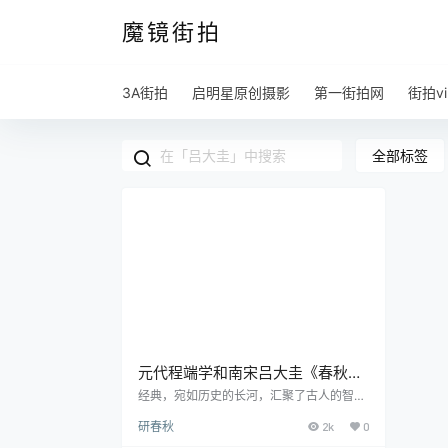
魔镜街拍
3A街拍
启明星原创摄影
第一街拍网
街拍vi
全部标签
元代程端学和南宋吕大圭《春秋或
问》pdf高清电子版
经典，宛如历史的长河，汇聚了古人的智慧
和见解。其中，《春秋或问》是我们经学史
研春秋
2k
0
上不可忽视的一部著作，它不仅承载了过去
的学术思想，也在某种程度上为后来的研究