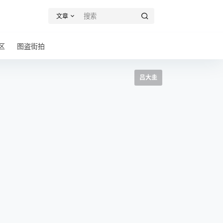
文章
区
图盗街拍
吕大圭