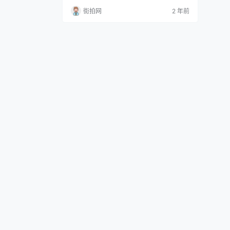
提供了重要参考。 首先，我们需要了解《春
街拍网
2 年前
秋或问》的背景和脉络。根据信息来源，
《春秋或问》有两位作者，一位是元代的程
端学，另一位则是南宋的经学家吕大圭。程
端学先撰有《春秋本义》，后又基于此书进
行了更为深入的研究与辩证，形成了《春秋
或问》。相较于《春秋…