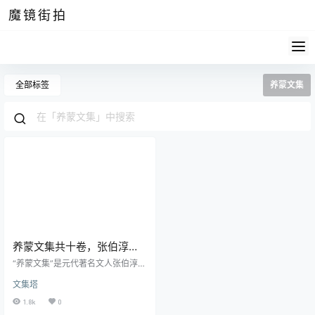
魔镜街拍
全部标签
养蒙文集
养蒙文集共十卷，张伯淳诗
文别集
“养蒙文集”是元代著名文人张伯淳的
诗文别集，共十卷，凝聚了其一生
文集塔
的文学成就和精神风貌。然而，张
伯淳生前并不喜欢以文为名，他逝
1.8k
0
世后并无成稿留下。因此，这部作