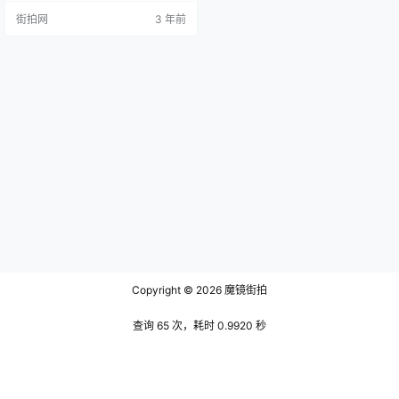
品的收集和整理，主要是由他的儿
街拍网
3 年前
子张采以及长孙张炯承担的责任，
他们访求遗逸，编次为十卷。 这部
别集的内容非常丰富，涵盖了各种
文体，包括册、诏、制、表、序、
记、碑铭、铭、赞、箴、说、题
跋、祭文、疏、古诗、绝句、五言
律诗、七言律诗以及词。每一种文
体都充…
Copyright © 2026
魔镜街拍
查询 65 次，耗时 0.9920 秒