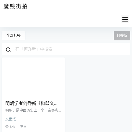
魔镜街拍
全部标签
何乔新
明朝学者何乔新《椒邱文
集》pdf高清电子版
明朝，是中国历史上一个丰富多彩
的时代，伟大的航海家郑和七下西
文集塔
洋，朱元璋开创了一个盛大的王
朝，而文人墨客的声音则充满了这
1.4k
0
个时代。今天，我们要探讨的是明