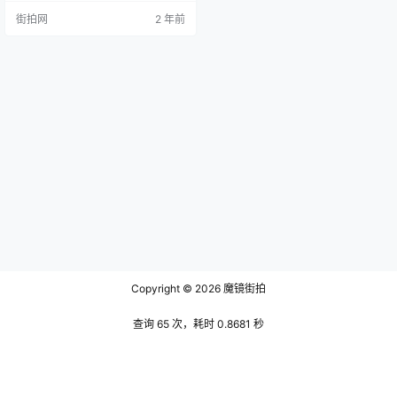
朝中叶的一个不为人熟知，但又颇
街拍网
2 年前
有贡献的学者——何乔新，及其主
要著作《椒邱文集》。 何乔新（14
27—1502），字廷秀，一字天苗，
号椒丘，是江西广昌的一位儒学学
者。他的学识和官职表现为我们展
示了一个多才多艺、德业兼备的儒
者形象。何乔新在明朝的官场上历
经…
Copyright © 2026
魔镜街拍
查询 65 次，耗时 0.8681 秒