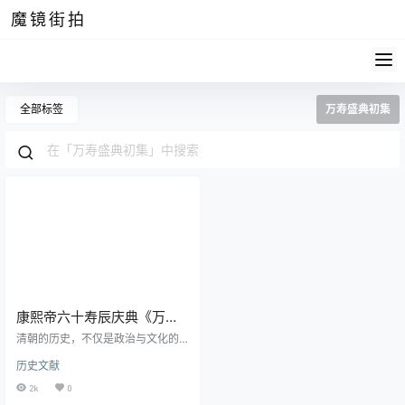
魔镜街拍
全部标签
万寿盛典初集
康熙帝六十寿辰庆典《万寿
盛典初集》高清电子版
清朝的历史，不仅是政治与文化的
交织，也是诸多庆典与典章的集
历史文献
结。而在这其中，《万寿盛典初
集》尤为独特，它记载了康熙帝六
2k
0
十寿辰的庆典活动，是一部展现清