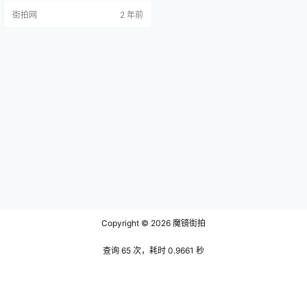
初政治、经济、文化、艺术、典
街拍网
2 年前
章、制度、民俗等各个方面的珍贵
材料。 1. 著者与编纂背景 据资料，
此书是在清王原祁、李绂、王奕清
等的主持下，按照皇帝的旨意，经
过多位官员的共同努力而成。它起
初的设想源于康熙五十二年，当时
为庆祝康熙帝的六旬寿辰，清廷举
行了一系…
Copyright © 2026
魔镜街拍
查询 65 次，耗时 0.9661 秒