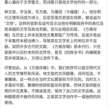
重心偏向于文学散文，而诗歌只是他文学创作的一部分。
林文俊，字汝英，号方斋，为莆田（今福建）人。他在明
代正德年间成为进士，后官至南京吏部右侍郎，被追谥为
“文修”。这样的官职及谥号显示出他在明朝政府中的高位及
其卓越的文学及政治贡献。但与此相反的是，《方斋存
稿》在历史上并未如其他文集那般广为传颂，这或许是由
于本集传本相当稀少，导致其在文学史上的地位并不显
赫。如同许多古代的文献，《方斋存稿》原未刊行，只在
家族中以旧抄本的形式传世，直至《四库全书》的编辑发
现并将其纳入，方得以流传下来。
尽管如此，从《方斋存稿》中，我们依然可以窥见明代文
人的文学情怀和风采。林文俊的文风醇雅，诗风恬适，不
事雕琢。这一特点在当时文坛算是较为罕见的。当时文人
多喜好华丽、繁缛的修辞和复杂的意象，而林文俊却能在
简约中见真挚，不随波逐流，保持了自己的文学品格。这
种醇厚而不做作的风格，正是其文学创作中一道独特的风
景线。