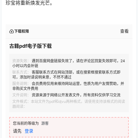
珍宝将重新焕发光芒。
查看
下载权限
古籍pdf电子版下载
资源失效：
遇到百度网盘链接失效了，请在评论区回复失效即可，24
小时以内会补链
联系方式：
客服联系方式在网站顶部，或在搜索框搜索联系方式即
可，添加时请说明来意，不然不通过
服务说明：
会员费用仅用来维持网站运营，性质为用户友情赞助，并
非购买文件费用
文件说明：
资源来源于网络公开发表文件，所有资料仅供学习交流
文件格式：本站文件为pdf和djvu两种格式，请使用支持该格式的阅读
器阅读：
您当前的等级为
游客
请先
登录