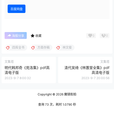
百度网盘
0
0
海报分享
收藏
四库全书
方斋存稿
林文俊
文集塔
文集塔
明代韩邦奇《苑洛集》pdf高
清代吴绮《林蕙堂全集》pdf
清电子版
高清电子版
2023-9-7 8:00:32
2023-9-7 20:00:56
Copyright © 2026
魔镜街拍
查询 73 次，耗时 1.0790 秒