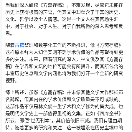
当我们深入研读《方斋存稿》，不难发现，尽管它未能在
历史上获得极高的声誉，但其文中却蕴含了丰富的历史、
文化、哲学以及个人情感。这是一个文人在其官场生涯
中，对于社会、对于人生、对于自我所做的深入思考和反
思。
随着
古籍
整理和数字化工作的不断推进，像《方斋存稿》
这样原本鲜为人知但实则不乏学术价值的作品有望得到更
多的关注。未来，随着研究的深入，林文俊及其《方斋存
稿》在学界和文坛的地位可能会有所提升，而其所包含的
丰富历史信息和文学内涵也将为我们打开一个全新的研究
视野。
综上所述，虽然《方斋存稿》并未像其他文学大作那样声
名鹊起，但其内在的学术价值和文学质量是不可或缺的。
这部作品不仅是林文俊一生学术和文学修为的集大成，也
是明代文学史上一部值得重视的文集。正如《四库全书》
所云，即便“世无刊本”，其价值依旧不减。我们有理由期
待，随着更多的研究和关注，这一被埋没在历史尘埃中的