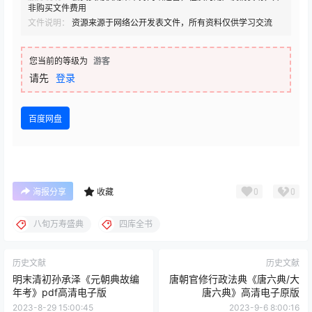
非购买文件费用
文件说明：
资源来源于网络公开发表文件，所有资料仅供学习交流
您当前的等级为
游客
请先
登录
百度网盘
0
0
海报分享
收藏
八旬万寿盛典
四库全书
历史文献
历史文献
明末清初孙承泽《元朝典故编
唐朝官修行政法典《唐六典/大
年考》pdf高清电子版
唐六典》高清电子原版
2023-8-29 15:00:45
2023-9-6 8:00:16