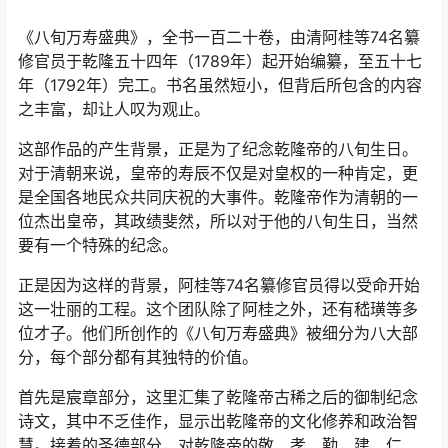
《八旬万寿盛典》，全书一百二十卷，由清阿桂等74名纂
修官员于乾隆五十四年（1789年）起开始编纂，至五十七
年（1792年）完工。书名虽然短小，但背后所包含的内容
之丰富，却让人叹为观止。
这部作品的产生背景，正是为了纪念乾隆帝的八旬生日。
对于清朝来说，皇帝的寿辰不仅是对皇权的一种肯定，更
是全国各地民众共同庆祝的大事件。乾隆帝作为清朝的一
位杰出皇帝，其政绩斐然，所以对于他的八旬生日，当然
要有一个特殊的纪念。
正是因为这样的背景，阿桂等74名纂修官员得以受命开始
这一壮丽的工程。这个团队除了阿桂之外，还有嵇璜等多
位才子。他们所创作的《八旬万寿盛典》被细分为八大部
分，每个部分都有其独特的价值。
首先是宸章部分，这里汇集了乾隆帝古稀之后的御制纪念
诗文，其中不乏佳作，显示出乾隆帝的文化修养和政治智
慧。接着的圣德部分，对乾隆帝的敬、孝、勤、建、仁、