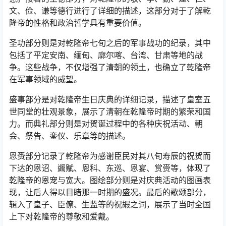
文、俭、谦等德行进行了详细的描述，这部分对于了解乾
隆帝的性格和政治哲学具有重要价值。
圣功部分则是对乾隆帝七旬之后的军事战功的纪录，其中
包括了平定安南、缅甸、廓尔喀、台湾、甘肃等地的战
争。这些战争，不仅增强了清朝的领土，也确立了乾隆帝
在军事领域的威望。
盛事部分是对乾隆帝生日庆典的详细记录，描述了皇室五
世同堂的壮观景象，展示了清朝在乾隆帝时期的繁荣和国
力。而典礼部分则是对贺诞过程中的各种庆祝活动、朝
会、祭告、銮仪、乐章等的描述。
恩赉部分记录了乾隆帝为感谢臣民对其八旬寿辰的祝贺而
下达的恩诏、蠲赋、恩科、东巡、恩宴、赏赍等，体现了
乾隆帝的恩宠与宽大。图绘部分则是对庆典活动的图画表
现，让后人得以目睹那一时期的盛况。最后的歌颂部分，
辑入了皇子、臣僚、生监等的祝嘏之词，展示了当时全国
上下对乾隆帝的尊敬和爱戴。