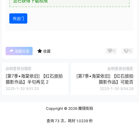
您已获得下载权限
传送门
0
0
海报分享
收藏
启明星原创摄影
启明星原创摄影
[第7季•海棠依旧] 【红石旅拍
[第7季•海棠依旧] 【红石旅拍
摄影作品】半句再见 2
摄影作品】可能否
2025-1-30 9:51:23
2025-1-30 9:54:28
Copyright © 2026
魔镜街拍
查询 73 次，耗时 1.0239 秒