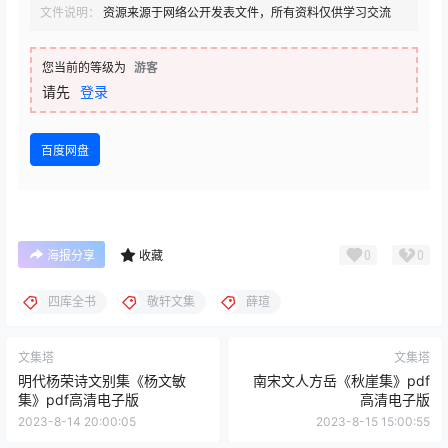
文件说明：
资源来源于网络公开发表文件，所有资料仅供学习交流
您当前的等级为
游客
请先
登录
百度网盘
0
0
海报分享
收藏
四库全书
敬轩文集
薛瑄
文集塔
文集塔
明代杨荣诗文别集《杨文敏
南宋文人方岳《秋崖集》pdf
集》pdf高清电子版
高清电子版
2023-8-14 20:00:05
2023-8-15 15:00:55