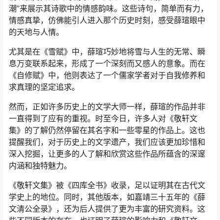
潮”来展示其诗歌中的情感韵味。这些诗句，简单而有力，
情感真挚，仿佛能引人进入那个历史时刻，感受薛瑄眼中
的天地与人情。
尤其是在《雪赋》中，薛瑄巧妙地将雪与人生的无常、瞬
息万变联系起来，形成了一个深刻而又感人的意象。而在
《自修赋》中，他则表达了一个儒家学者对于自我修养和
求真理的坚定追求。
然而，正如许多历史上的文学大师一样，薛瑄的作品并非
一直得到了应有的重视。时至今日，许多人对《敬轩文
集》的了解仍然停留在其名字和一些零星的作品上。这也
提醒我们，对于历史上的文学遗产，我们应该更加珍惜和
深入挖掘，让更多的人了解和欣赏这些作品所蕴含的深邃
内涵和独特魅力。
《敬轩文集》被《四库全书》收录，足以证明其在古代文
学史上的地位。同时，其他版本，如嘉靖三十五年的《薛
文清公全录》，还为后人提供了更为丰富的研究资料。这