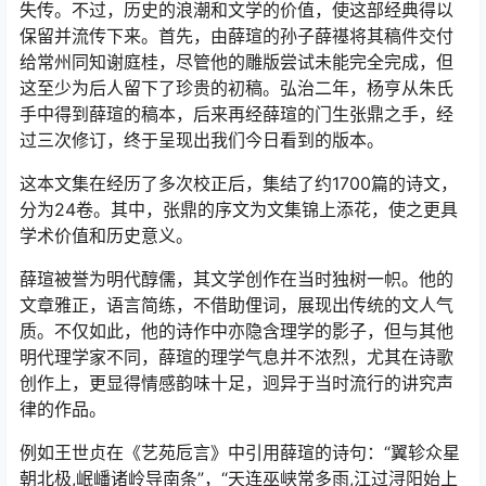
失传。不过，历史的浪潮和文学的价值，使这部经典得以
保留并流传下来。首先，由薛瑄的孙子薛禥将其稿件交付
给常州同知谢庭桂，尽管他的雕版尝试未能完全完成，但
这至少为后人留下了珍贵的初稿。弘治二年，杨亨从朱氏
手中得到薛瑄的稿本，后来再经薛瑄的门生张鼎之手，经
过三次修订，终于呈现出我们今日看到的版本。
这本文集在经历了多次校正后，集结了约1700篇的诗文，
分为24卷。其中，张鼎的序文为文集锦上添花，使之更具
学术价值和历史意义。
薛瑄被誉为明代醇儒，其文学创作在当时独树一帜。他的
文章雅正，语言简练，不借助俚词，展现出传统的文人气
质。不仅如此，他的诗作中亦隐含理学的影子，但与其他
明代理学家不同，薛瑄的理学气息并不浓烈，尤其在诗歌
创作上，更显得情感韵味十足，迥异于当时流行的讲究声
律的作品。
例如王世贞在《艺苑卮言》中引用薛瑄的诗句：“翼轸众星
朝北极,岷嶓诸岭导南条”，“天连巫峡常多雨,江过浔阳始上