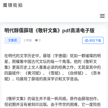
魔镜街拍
明代醇儒薛瑄《敬轩文集》pdf高清电子版
0
文集塔
2 年前
前往下载
在明代的文学历史中，薛瑄（字德蕴）犹如一颗璀璨的明
星，照耀着中国古代文坛的每一个角落。他的《敬轩文
集》更是历史上文人墨客必读的经典之作，尤其是其中的
四篇赋作：《黄河赋》、《雪赋》、《自修赋》、《思本
赋》，均展现了薛瑄的高深学识和文学造诣。
《敬轩文集》的诞生并不是一帆风顺。原作由薛瑄创作，
但初期并没有被刻印出版。由于传世的困难，它一度险些