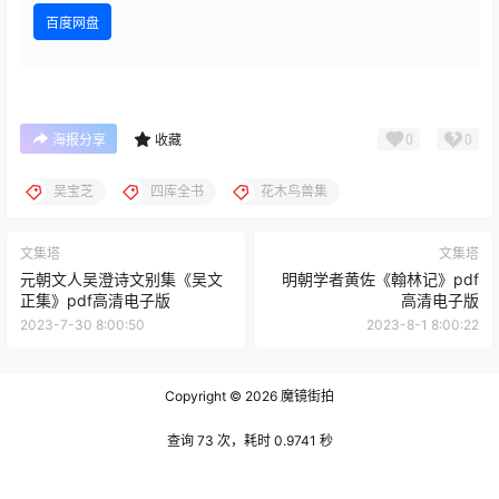
百度网盘
0
0
海报分享
收藏
吴宝芝
四库全书
花木鸟兽集
文集塔
文集塔
元朝文人吴澄诗文别集《吴文
明朝学者黄佐《翰林记》pdf
正集》pdf高清电子版
高清电子版
2023-7-30 8:00:50
2023-8-1 8:00:22
Copyright © 2026
魔镜街拍
查询 73 次，耗时 0.9741 秒