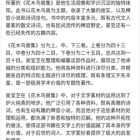
所著的《花木鸟兽集》是他生活观察和学识沉淀的独特体
现。此书以花木鸟兽为主题，收录了大量的故实，以及稗
官小说和诗词佳句。书中的内容丰富多元，既有古代文人
墨客的散文诗词，也有民间流传的稗官野史，甚至还有一
些已经失传的古籍内容。
《花木鸟兽集》分为上、中、下三卷。上卷分为四十三
目，中卷分为四十二目，下卷分为二十五目，总共达到一
百十目。吴宝芝在整理和编纂这部作品时，展现出了他卓
越的分类和组织能力。他将各种资料进行详尽分类，并根
据各自的特点和主题进行详尽的梳理，既有条理又不失丰
富，是一部极具学术价值的专题性著作。
吴宝芝在《花木鸟兽集》中，对于文学素材的运用达到了
炉火纯青的地步。他广泛引用了各种资料，既有高雅的诗
词，也有生动有趣的稗官小说，而且他对于这些素材的处
理和运用，都充满了新意和独特的见解。他的这种开拓性
的做法，使得这部书籍在文学上的价值超越了其本身的学
术价值，对于后世的词人、文学爱好者提供了极大的启发