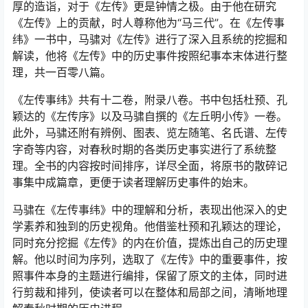
厚的造诣，对于《左传》更是钟情之极。由于他在研究
《左传》上的贡献，时人尊称他为“马三代”。在《左传事
纬》一书中，马骕对《左传》进行了深入且系统的挖掘和
解读，他将《左传》中的历史事件按照纪事本末体进行整
理，共一百零八篇。
《左传事纬》共有十二卷，附录八卷。书中包括杜预、孔
颖达的《左传序》以及马骕自撰的《左丘明小传》一卷。
此外，马骕还附有辨例、图表、览左随笔、名氏谱、左传
字奇等内容，对春秋时期的各类历史事实进行了系统整
理。全书的内容按时间排序，详尽全面，将原书的散碎记
事集中成篇章，更便于读者理解历史事件的始末。
马骕在《左传事纬》中的理解和分析，表现出他深入的史
学素养和独到的历史视角。他借鉴杜预和孔颖达的理论，
同时充分挖掘《左传》的内在价值，提炼出自己的历史理
解。他以时间为序列，选取了《左传》中的重要事件，按
照事件本身的主题进行编排，保留了原文的主体，同时进
行剪裁和排列，使读者可以在整体和局部之间，清晰地理