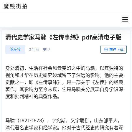
魔镜街拍
清代史学家马骕《左传事纬》pdf高清电子版
0
论左传
3 年前
前往下载
身处清初，生活在社会风云变幻之中的马骕，以其独特的
视角和才华在历史研究领域留下了深远的影响。他的主要
贡献之一，即《左传事纬》，是一部关于《左传》的经典
著作，其影响力至今未衰，它是马骕充分展现自身学识深
度和批判精神的典型作品。
马骕（1621-1673），字宛斯，又字聪御，山东邹平人，
清代著名史学家和经学家。他对于古代经史的研究有着深