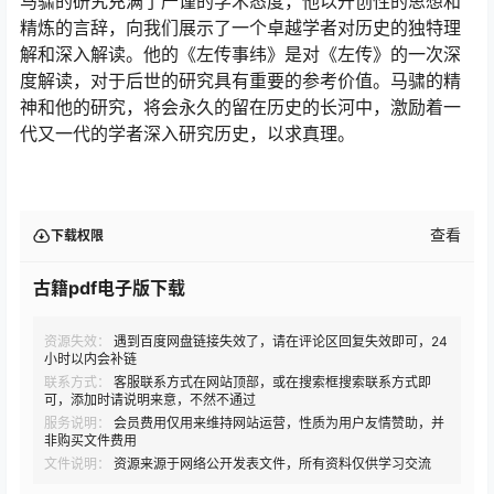
马骕的研究充满了严谨的学术态度，他以开创性的思想和
精炼的言辞，向我们展示了一个卓越学者对历史的独特理
解和深入解读。他的《左传事纬》是对《左传》的一次深
度解读，对于后世的研究具有重要的参考价值。马骕的精
神和他的研究，将会永久的留在历史的长河中，激励着一
代又一代的学者深入研究历史，以求真理。
查看
下载权限
古籍pdf电子版下载
资源失效：
遇到百度网盘链接失效了，请在评论区回复失效即可，24
小时以内会补链
联系方式：
客服联系方式在网站顶部，或在搜索框搜索联系方式即
可，添加时请说明来意，不然不通过
服务说明：
会员费用仅用来维持网站运营，性质为用户友情赞助，并
非购买文件费用
文件说明：
资源来源于网络公开发表文件，所有资料仅供学习交流