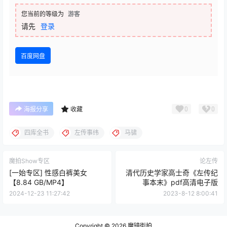
您当前的等级为
游客
请先
登录
百度网盘
0
0
海报分享
收藏
四库全书
左传事纬
马骕
魔拍Show专区
论左传
[一始专区] 性感白裤美女
清代历史学家高士奇《左传纪
【8.84 GB/MP4】
事本末》pdf高清电子版
2024-12-23 11:27:42
2023-8-12 8:00:41
Copyright © 2026
魔镜街拍