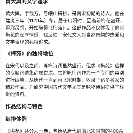
黄大舆的文学追求
黄大舆，字载万，号岷山耦耕，是南宋初期的诗人。他在
建炎三年（1129年）冬，居于山阳时，因斋前梅花盛开，
得到灵感，开始编纂《梅苑》。这部作品不仅体现了他对
梅花的深厚情感，也反映了宋代文人对自然景物的热爱和
文学表现的独特追求。
《梅苑》的独特地位
在宋代以及之前，咏梅诗词虽然盛行，但像《梅苑》这样
的专题词选集尚属首次。它将咏梅词作为一个专门的类别
进行编纂，从唐代一直到南北宋时期，收录了诸多名家的
精彩作品，为研究中国古代文学尤其是咏物诗词提供了珍
贵的资料。
作品结构与特色
编排体例
《梅苑》共分为十卷，包括从唐代到南北宋时期的400余