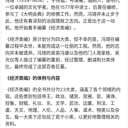
冯琦（1559-1604），字用韫，号琢庵，临朐人，是明代
一位卓越的文化学者。他在1577年中进士，后曾任编修，
参与了《大明会典》的修撰工作。然而，冯琦并未止步于
此，他还有着深刻的治国理政之志向。正是出于这一动
机，他开始着手编纂《经济类编》。
《经济类编》原计划分为四大类，但不幸的是，冯琦在编
纂过程中去世，未能完成这一壮丽的工程。然而，他的志
向并未被遗弃。冯琦的弟弟冯瑗以及他的门人周家栋、吴
光仪等人接过了编纂的重担，经过整理、删减和分类排
比，最终完成了这部百卷巨著。
《经济类编》的体例与内容
《经济类编》的全书共分为23大类，涵盖了各个领域的内
容。这些类别包括帝王、政治、储宫、宫掖、臣、谏诤、
铨衡、财赋、礼仪、乐、文学、武功、边塞、刑法、工
虞、天文、地理、人伦、人品、人事、道术、物类以及杂
言。每一大类下还包括了若干小类，以更好地整理相关的
资料。