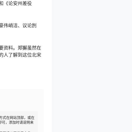
和《论安州差役
豪伟峭洁、议论剀
要资料。郑獬虽然在
的人了解到这位北宋
方式在网站顶部，或在
即可，添加时请说明来