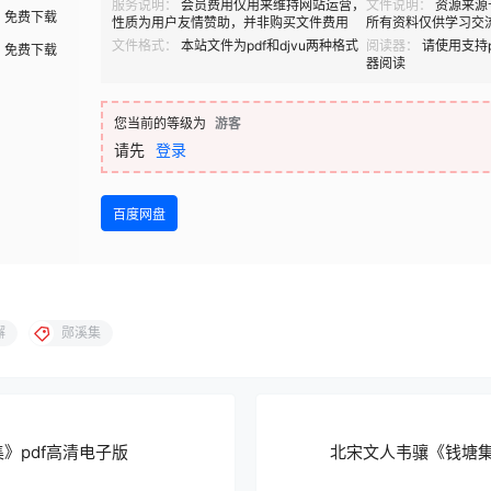
服务说明：
会员费用仅用来维持网站运营，
文件说明：
资源来源
免费下载
性质为用户友情赞助，并非购买文件费用
所有资料仅供学习交
文件格式：
本站文件为pdf和djvu两种格式
阅读器：
请使用支持p
免费下载
器阅读
您当前的等级为
游客
请先
登录
百度网盘
獬
郧溪集
》pdf高清电子版
北宋文人韦骧《钱塘集