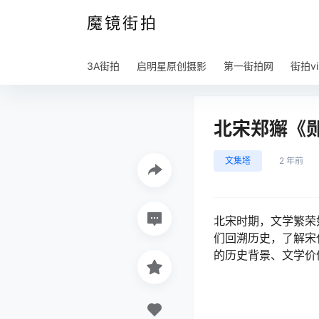
魔镜街拍
3A街拍
启明星原创摄影
第一街拍网
街拍vi
北宋郑獬《郧
文集塔
2 年前
北宋时期，文学繁荣
们回溯历史，了解宋
的历史背景、文学价