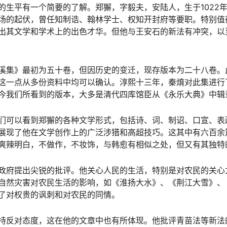
的生平有一个简要的了解。郑獬，字毅夫，安陆人，生于1022年，
场的起伏，曾任知制诰、翰林学士、权知开封府等要职。特别值
出其文学和学术上的出色才华。但他与王安石的新法有冲突，以
溪集》最初为五十卷，但因历史的变迁，现存版本为二十八卷。此
这一点从多份资料中均可以确认。淳熙十三年，秦焴对此集进行
今我们所看到的版本，大多是清代四库馆臣从《永乐大典》中辑
们可以看到郑獬的各种文学形式，包括诗、词、制诏、口宣、表
展现了他在文学创作上的广泛涉猎和高超技巧。这其中有六百余
爽辣明白，不做作，不妆饰，与韩愈有相似之处，但又有其独特
政府提出尖锐的批评。他关心人民的生活，特别是对农民的关心
自然灾害对农民生活的影响，如《淮扬大水》、《荆江大雪》、
了对权贵的讽刺和对农民的同情。
持反对态度，这在他的文章中也有所体现。他批评青苗法等新法