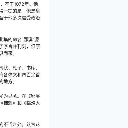
卒于1072年。他
得一提的是，他是皇
至于他多次遭受政治
集的命名“郧溪”源
了序言并刊刻，但原
录而来。
疏状、札子、书序、
篇各体文和四百余首
的地方。
尤为显著。在《郧溪
《捕蝗》和《临淮大
的不当之处，认为这