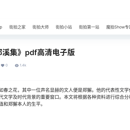
p
街拍之家
街拍大师
街拍小站
街拍第一站
魔拍Show专
溪集》pdf高清电子版
0
1.4k
如春之花，其中一位声名显赫的文人便是郑獬。他的代表性文学
代文学及时代背景的重要窗口。本文将根据各种资料进行综合分
值和郑獬本人的生平。