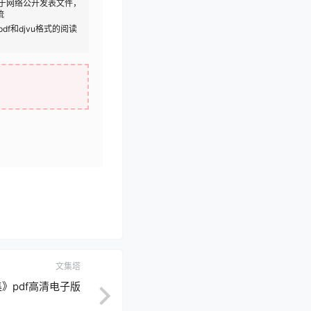
于网络公开发表文件，
流
df和djvu格式的阅读
文集塔
》pdf高清电子版