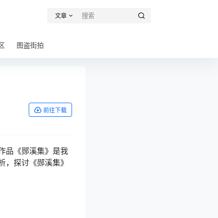
文章
区
图盗街拍
前往下载
作品《郧溪集》是我
析，探讨《郧溪集》