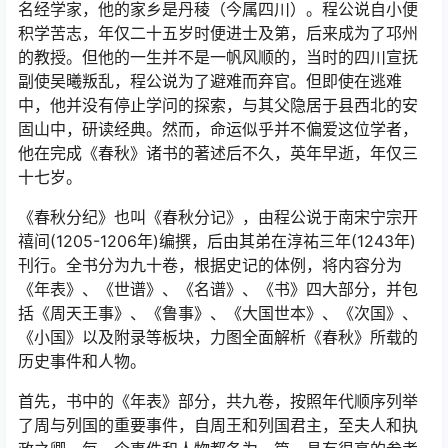
名经学家，他的家乡是丹稜（今属四川）。程公说自小便
积学苦志，年仅二十五岁时便进士及第，后来成为了邛州
的教授。但他的一生并不是一帆风顺的，当时的四川宣抚
副使吴曦叛乱，程公说为了避难而弃官。但即使在逃难
中，他并没有停止学问的探索，与其父隐居于县西北的安
固山中，研读经典。然而，命运似乎并不偏爱这位学者，
他在完成《春秋》诸书的著述后不久，英年早逝，年仅三
十七岁。
《春秋分纪》也叫《春秋分记》，由程公说于南宋宁宗开
禧间(1205-1206年)编撰，后由其弟在淳祐三年(1243年)
刊行。全书分为九十卷，根据史记的体例，将内容分为
《年表》、《世谱》、《名谱》、《书》四大部分，并包
括《周天王事》、《鲁事》、《大国世本》、《次国》、
《小国》以及附录等板块，力图全面解析《春秋》所载的
历史事件和人物。
首先，书中的《年表》部分，共九卷，按照年代顺序列举
了周与列国的重要事件，自周王和列国君主，至夫人和执