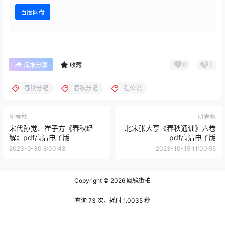
百度网盘
0
0
海报分享
收藏
春秋分纪
春秋分记
程公说
研春秋
研春秋
宋代孙觉、崔子方《春秋经
北宋张大亨《春秋通训》六卷
解》pdf高清电子版
pdf高清电子版
2023-9-30 8:00:48
2023-10-15 11:00:55
Copyright © 2026
魔镜街拍
查询 73 次，耗时 1.0035 秒