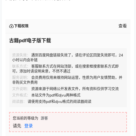
查看
下载权限
古籍pdf电子版下载
资源失效：
遇到百度网盘链接失效了，请在评论区回复失效即可，24
小时以内会补链
联系方式：
客服联系方式在网站顶部，或在搜索框搜索联系方式即
可，添加时请说明来意，不然不通过
服务说明：
会员费用仅用来维持网站运营，性质为用户友情赞助，并
非购买文件费用
文件说明：
资源来源于网络公开发表文件，所有资料仅供学习交流
文件格式：
本站文件为pdf和djvu两种格式
阅读器：
请使用支持pdf和djvu格式的阅读器阅读
您当前的等级为
游客
请先
登录